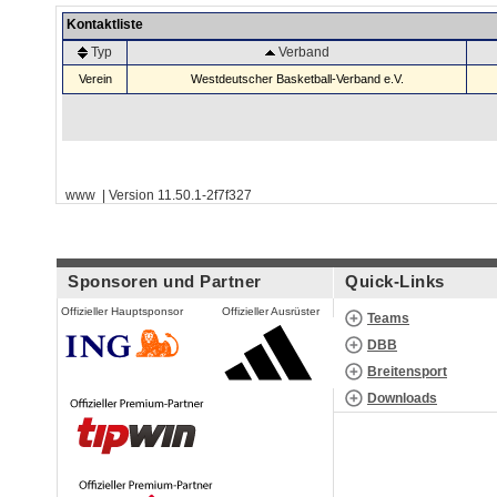
Kontaktliste
Typ
Verband
Verein
Westdeutscher Basketball-Verband e.V.
www | Version 11.50.1-2f7f327
Sponsoren und Partner
Quick-Links
Offizieller Hauptsponsor
Offizieller Ausrüster
Teams
DBB
Breitensport
Downloads