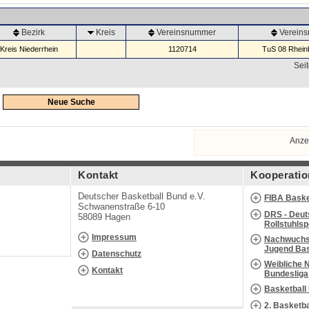
Bezirk
Kreis
Vereinsnummer
Verein
Kreis Niederrhein
1120714
TuS 08 Rheinb
Seit
Neue Suche
Anze
Kontakt
Kooperatio
Deutscher Basketball Bund e.V.
FIBA Baske
Schwanenstraße 6-10
DRS - Deut
58089 Hagen
Rollstuhls
Impressum
Nachwuchs 
Jugend Bas
Datenschutz
Weibliche 
Kontakt
Bundesliga
Basketball
2. Basketb