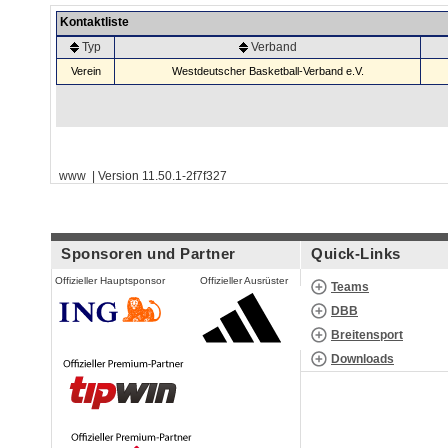
Kontaktliste
Typ
Verband
Verein
Westdeutscher Basketball-Verband e.V.
www | Version 11.50.1-2f7f327
Sponsoren und Partner
Quick-Links
Offizieller Hauptsponsor
Offizieller Ausrüster
Teams
DBB
Breitensport
Downloads