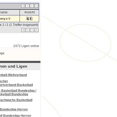
sname
Ansicht
erg e.V.
e 1 / 1 (1 Treffer insgesamt)
2472 Ligen online
ige
nen und Ligen
tball-Weltverband
scher
portverband Basketball
Basketball Bundesliga /
ketball Bundesliga
Nachwuchs Basketball
 Bundesliga Herren
all Bundesliga Herren