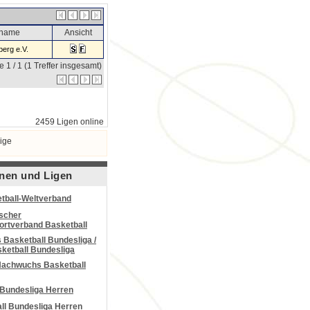
sname
Ansicht
erg e.V.
e 1 / 1 (1 Treffer insgesamt)
2459 Ligen online
ige
nen und Ligen
tball-Weltverband
scher
portverband Basketball
Basketball Bundesliga /
ketball Bundesliga
Nachwuchs Basketball
 Bundesliga Herren
all Bundesliga Herren