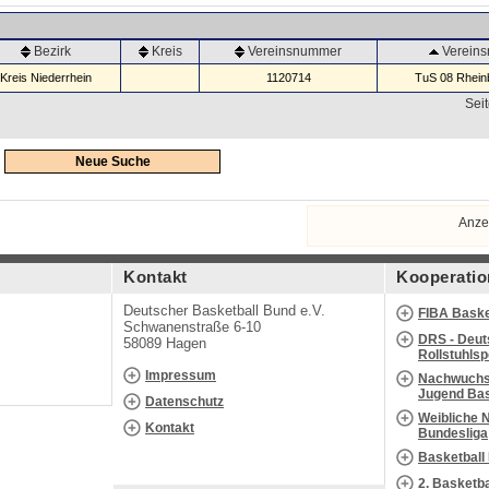
Bezirk
Kreis
Vereinsnummer
Verein
Kreis Niederrhein
1120714
TuS 08 Rheinb
Seit
Neue Suche
Anze
Kontakt
Kooperatio
Deutscher Basketball Bund e.V.
FIBA Baske
Schwanenstraße 6-10
DRS - Deut
58089 Hagen
Rollstuhls
Impressum
Nachwuchs 
Jugend Bas
Datenschutz
Weibliche 
Kontakt
Bundesliga
Basketball
2. Basketb