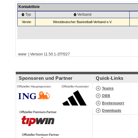
Kontaktliste
Typ
Verband
Verein
Westdeutscher Basketball-Verband e.V.
www | Version 11.50.1-2f7f327
Sponsoren und Partner
Quick-Links
Offizieller Hauptsponsor
Offizieller Ausrüster
Teams
DBB
Breitensport
Downloads