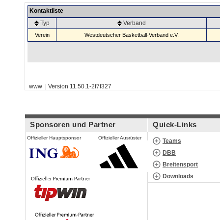
Kontaktliste
Typ
Verband
Verein
Westdeutscher Basketball-Verband e.V.
www | Version 11.50.1-2f7f327
Sponsoren und Partner
Quick-Links
Offizieller Hauptsponsor
Offizieller Ausrüster
Teams
DBB
Breitensport
Downloads