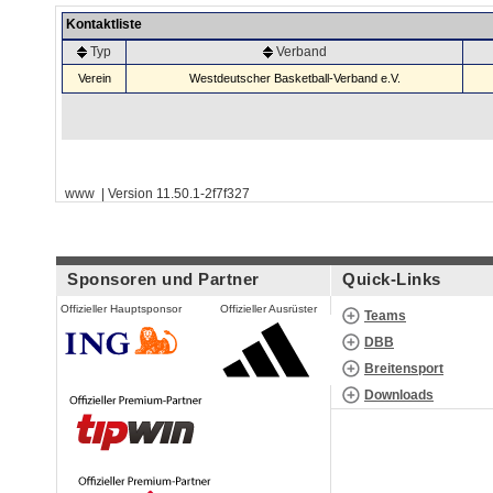
Kontaktliste
Typ
Verband
Verein
Westdeutscher Basketball-Verband e.V.
www | Version 11.50.1-2f7f327
Sponsoren und Partner
Quick-Links
Offizieller Hauptsponsor
Offizieller Ausrüster
Teams
DBB
Breitensport
Downloads