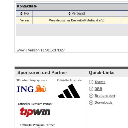
Kontaktliste
Typ
Verband
Verein
Westdeutscher Basketball-Verband e.V.
www | Version 11.50.1-2f7f327
Sponsoren und Partner
Quick-Links
Offizieller Hauptsponsor
Offizieller Ausrüster
Teams
DBB
Breitensport
Downloads