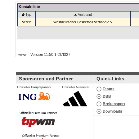
Kontaktliste
Typ
Verband
Verein
Westdeutscher Basketball-Verband e.V.
www | Version 11.50.1-2f7f327
Sponsoren und Partner
Quick-Links
Offizieller Hauptsponsor
Offizieller Ausrüster
Teams
DBB
Breitensport
Downloads