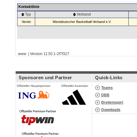
Kontaktliste
Typ
Verband
Verein
Westdeutscher Basketball-Verband e.V.
www | Version 11.50.1-2f7f327
Sponsoren und Partner
Quick-Links
Offizieller Hauptsponsor
Offizieller Ausrüster
Teams
DBB
Breitensport
Downloads