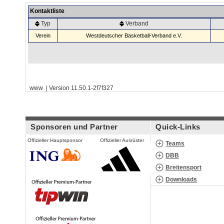
Kontaktliste
Typ
Verband
Verein
Westdeutscher Basketball-Verband e.V.
www | Version 11.50.1-2f7f327
Sponsoren und Partner
Quick-Links
Offizieller Hauptsponsor
Offizieller Ausrüster
Teams
DBB
Breitensport
Downloads