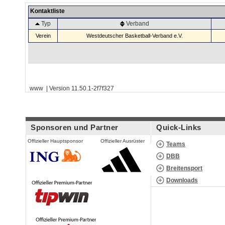
Kontaktliste
Typ
Verband
Verein
Westdeutscher Basketball-Verband e.V.
www | Version 11.50.1-2f7f327
Sponsoren und Partner
Quick-Links
Offizieller Hauptsponsor
Offizieller Ausrüster
Teams
DBB
Breitensport
Downloads