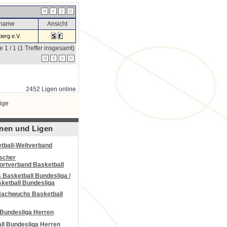
sname
Ansicht
erg e.V.
e 1 / 1 (1 Treffer insgesamt)
2452 Ligen online
ige
nen und Ligen
tball-Weltverband
scher
portverband Basketball
Basketball Bundesliga /
ketball Bundesliga
Nachwuchs Basketball
 Bundesliga Herren
all Bundesliga Herren