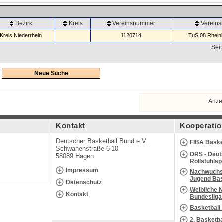
Bezirk
Kreis
Vereinsnummer
Verein
Kreis Niederrhein
1120714
TuS 08 Rheinb
Seit
Neue Suche
Anze
Kontakt
Kooperatio
Deutscher Basketball Bund e.V.
FIBA Baske
Schwanenstraße 6-10
DRS - Deut
58089 Hagen
Rollstuhls
Impressum
Nachwuchs 
Jugend Bas
Datenschutz
Weibliche 
Kontakt
Bundesliga
Basketball
2. Basketb