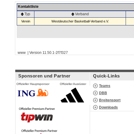
Kontaktliste
Typ
Verband
Verein
Westdeutscher Basketball-Verband e.V.
www | Version 11.50.1-2f7f327
Sponsoren und Partner
Quick-Links
Offizieller Hauptsponsor
Offizieller Ausrüster
Teams
DBB
Breitensport
Downloads