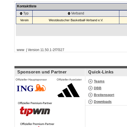
Kontaktliste
Typ
Verband
Verein
Westdeutscher Basketball-Verband e.V.
www | Version 11.50.1-2f7f327
Sponsoren und Partner
Quick-Links
Offizieller Hauptsponsor
Offizieller Ausrüster
Teams
DBB
Breitensport
Downloads