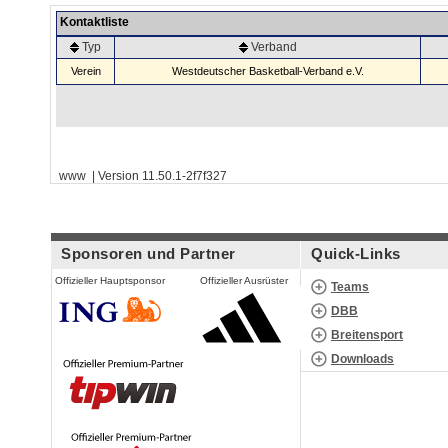
Kontaktliste
Typ
Verband
Verein
Westdeutscher Basketball-Verband e.V.
www | Version 11.50.1-2f7f327
Sponsoren und Partner
Quick-Links
Offizieller Hauptsponsor
Offizieller Ausrüster
Teams
DBB
Breitensport
Downloads