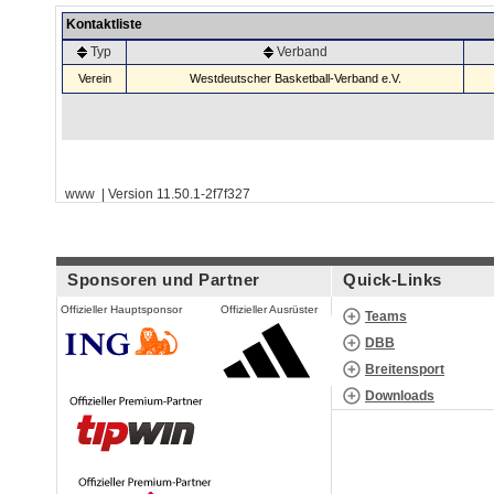
Kontaktliste
Typ
Verband
Verein
Westdeutscher Basketball-Verband e.V.
www | Version 11.50.1-2f7f327
Sponsoren und Partner
Quick-Links
Offizieller Hauptsponsor
Offizieller Ausrüster
Teams
DBB
Breitensport
Downloads