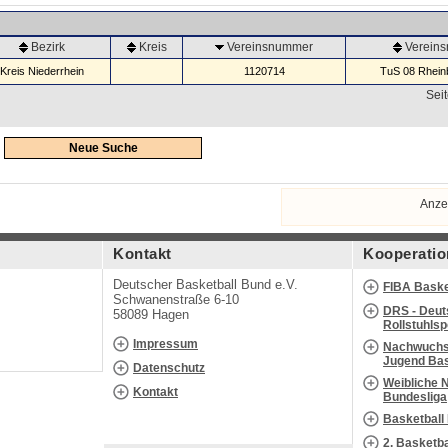
Bezirk
Kreis
Vereinsnummer
Verein
Kreis Niederrhein
1120714
TuS 08 Rheinb
Seit
Neue Suche
Anze
Kontakt
Kooperatio
Deutscher Basketball Bund e.V.
FIBA Baske
Schwanenstraße 6-10
DRS - Deut
58089 Hagen
Rollstuhls
Impressum
Nachwuchs 
Jugend Bas
Datenschutz
Weibliche 
Kontakt
Bundesliga
Basketball
2. Basketb