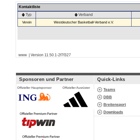
Kontaktliste
Typ
Verband
Verein
Westdeutscher Basketball-Verband e.V.
www | Version 11.50.1-2f7f327
Sponsoren und Partner
Quick-Links
Offizieller Hauptsponsor
Offizieller Ausrüster
Teams
DBB
Breitensport
Downloads