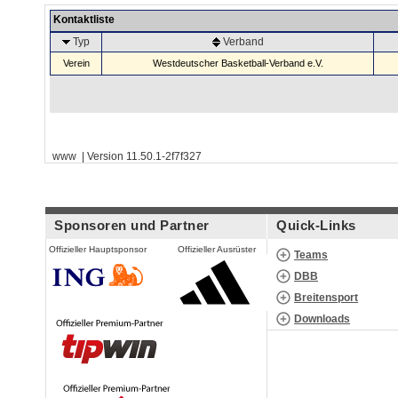
Kontaktliste
Typ
Verband
Verein
Westdeutscher Basketball-Verband e.V.
www | Version 11.50.1-2f7f327
Sponsoren und Partner
Quick-Links
Offizieller Hauptsponsor
Offizieller Ausrüster
Teams
DBB
Breitensport
Downloads