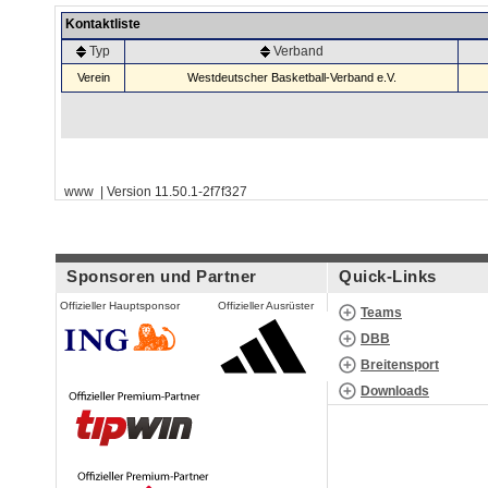
Kontaktliste
Typ
Verband
Verein
Westdeutscher Basketball-Verband e.V.
www | Version 11.50.1-2f7f327
Sponsoren und Partner
Quick-Links
Offizieller Hauptsponsor
Offizieller Ausrüster
Teams
DBB
Breitensport
Downloads