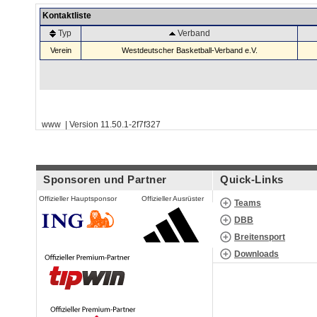
Kontaktliste
Typ
Verband
Verein
Westdeutscher Basketball-Verband e.V.
www | Version 11.50.1-2f7f327
Sponsoren und Partner
Quick-Links
Offizieller Hauptsponsor
Offizieller Ausrüster
Teams
DBB
Breitensport
Downloads