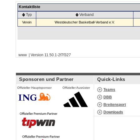
Kontaktliste
Typ
Verband
Verein
Westdeutscher Basketball-Verband e.V.
www | Version 11.50.1-2f7f327
Sponsoren und Partner
Quick-Links
Offizieller Hauptsponsor
Offizieller Ausrüster
Teams
DBB
Breitensport
Downloads