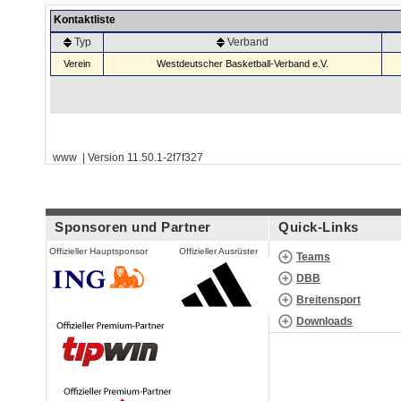
Kontaktliste
Typ
Verband
Verein
Westdeutscher Basketball-Verband e.V.
www | Version 11.50.1-2f7f327
Sponsoren und Partner
Quick-Links
Offizieller Hauptsponsor
Offizieller Ausrüster
Teams
DBB
Breitensport
Downloads