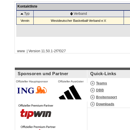
Kontaktliste
Typ
Verband
Verein
Westdeutscher Basketball-Verband e.V.
www | Version 11.50.1-2f7f327
Sponsoren und Partner
Quick-Links
Offizieller Hauptsponsor
Offizieller Ausrüster
Teams
DBB
Breitensport
Downloads