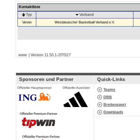
Kontaktliste
Typ
Verband
Verein
Westdeutscher Basketball-Verband e.V.
www | Version 11.50.1-2f7f327
Sponsoren und Partner
Quick-Links
Offizieller Hauptsponsor
Offizieller Ausrüster
Teams
DBB
Breitensport
Downloads