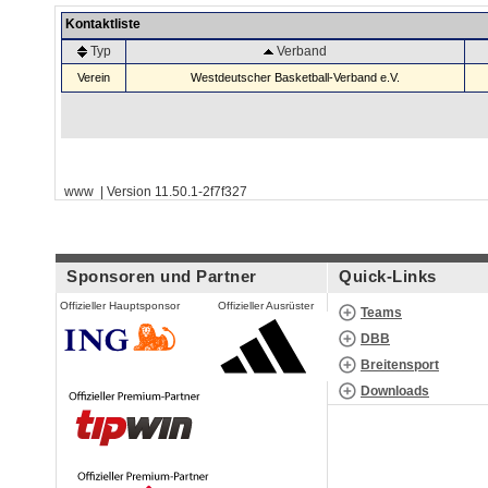
Kontaktliste
Typ
Verband
Verein
Westdeutscher Basketball-Verband e.V.
www | Version 11.50.1-2f7f327
Sponsoren und Partner
Quick-Links
Offizieller Hauptsponsor
Offizieller Ausrüster
Teams
DBB
Breitensport
Downloads