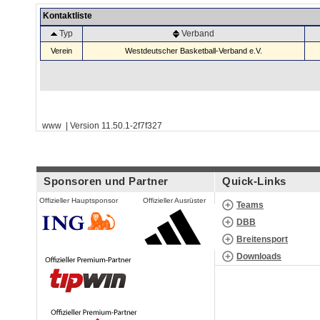
Kontaktliste
Typ
Verband
Verein
Westdeutscher Basketball-Verband e.V.
www | Version 11.50.1-2f7f327
Sponsoren und Partner
Quick-Links
Offizieller Hauptsponsor
Offizieller Ausrüster
Teams
DBB
Breitensport
Downloads