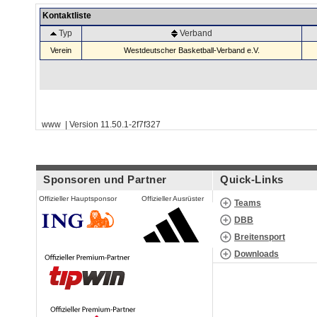
Kontaktliste
Typ
Verband
Verein
Westdeutscher Basketball-Verband e.V.
www | Version 11.50.1-2f7f327
Sponsoren und Partner
Quick-Links
Offizieller Hauptsponsor
Offizieller Ausrüster
Teams
DBB
Breitensport
Downloads