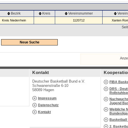
Bezirk
Kreis
Vereinsnummer
Verei
Kreis Niederrhein
1120712
Xanten Rom
Seit
Neue Suche
Anze
Kontakt
Kooperatio
Deutscher Basketball Bund e.V.
FIBA Baske
Schwanenstraße 6-10
DRS - Deut
58089 Hagen
Rollstuhls
Impressum
Nachwuchs 
Jugend Bas
Datenschutz
Weibliche 
Kontakt
Bundesliga
Basketball
2. Basketb