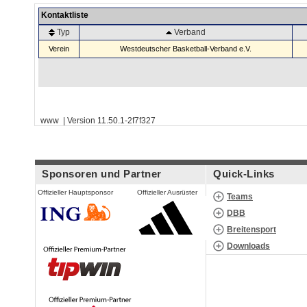
Kontaktliste
Typ
Verband
Verein
Westdeutscher Basketball-Verband e.V.
www | Version 11.50.1-2f7f327
Sponsoren und Partner
Quick-Links
Offizieller Hauptsponsor
Offizieller Ausrüster
Teams
DBB
Breitensport
Downloads