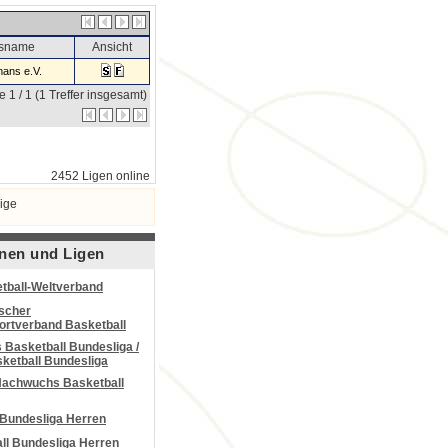
nsname
Ansicht
ans e.V.
e 1 / 1 (1 Treffer insgesamt)
2452 Ligen online
ige
nen und Ligen
tball-Weltverband
scher
portverband Basketball
Basketball Bundesliga /
ketball Bundesliga
Nachwuchs Basketball
 Bundesliga Herren
all Bundesliga Herren