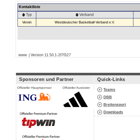
Kontaktliste
Typ
Verband
Verein
Westdeutscher Basketball-Verband e.V.
www | Version 11.50.1-2f7f327
Sponsoren und Partner
Quick-Links
Offizieller Hauptsponsor
Offizieller Ausrüster
Teams
DBB
Breitensport
Downloads