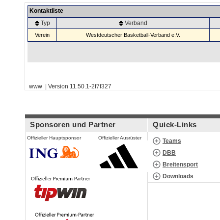
Kontaktliste
Typ
Verband
Verein
Westdeutscher Basketball-Verband e.V.
www | Version 11.50.1-2f7f327
Sponsoren und Partner
Quick-Links
Offizieller Hauptsponsor
Offizieller Ausrüster
Teams
DBB
Breitensport
Downloads