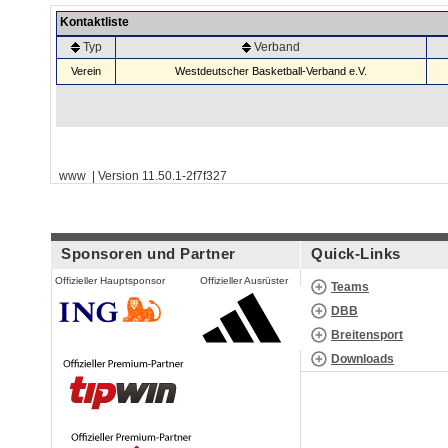
Kontaktliste
Typ
Verband
Verein
Westdeutscher Basketball-Verband e.V.
www | Version 11.50.1-2f7f327
Sponsoren und Partner
Quick-Links
Offizieller Hauptsponsor
Offizieller Ausrüster
Teams
DBB
Breitensport
Downloads