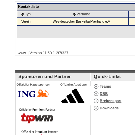
Kontaktliste
Typ
Verband
Verein
Westdeutscher Basketball-Verband e.V.
www | Version 11.50.1-2f7f327
Sponsoren und Partner
Quick-Links
Offizieller Hauptsponsor
Offizieller Ausrüster
Teams
DBB
Breitensport
Downloads