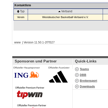
Kontaktliste
Typ
Verband
Verein
Westdeutscher Basketball-Verband e.V.
www | Version 11.50.1-2f7f327
Sponsoren und Partner
Quick-Links
Offizieller Hauptsponsor
Offizieller Ausrüster
Teams
DBB
Breitensport
Downloads