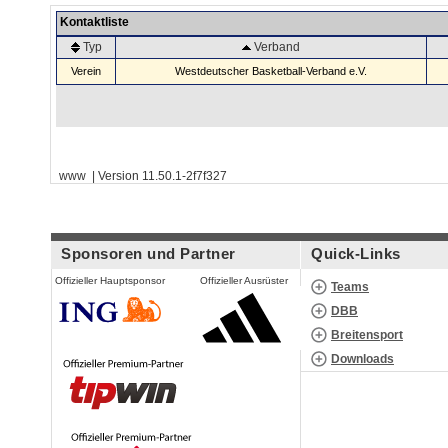
Kontaktliste
Typ
Verband
Verein
Westdeutscher Basketball-Verband e.V.
www | Version 11.50.1-2f7f327
Sponsoren und Partner
Quick-Links
Offizieller Hauptsponsor
Offizieller Ausrüster
Teams
DBB
Breitensport
Downloads