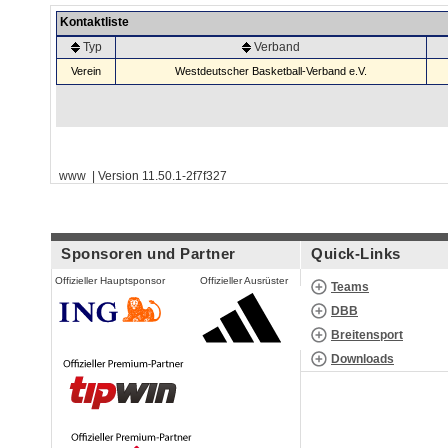
Kontaktliste
Typ
Verband
Verein
Westdeutscher Basketball-Verband e.V.
www | Version 11.50.1-2f7f327
Sponsoren und Partner
Quick-Links
Offizieller Hauptsponsor
Offizieller Ausrüster
Teams
DBB
Breitensport
Downloads