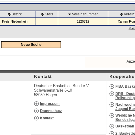
Bezirk
Kreis
Vereinsnummer
Verei
Kreis Niederrhein
1120712
Xanten Rom
Seit
Neue Suche
Anze
Kontakt
Kooperatio
Deutscher Basketball Bund e.V.
FIBA Baske
Schwanenstraße 6-10
DRS - Deut
58089 Hagen
Rollstuhls
Impressum
Nachwuchs 
Jugend Bas
Datenschutz
Weibliche 
Kontakt
Bundesliga
Basketball
2. Basketb