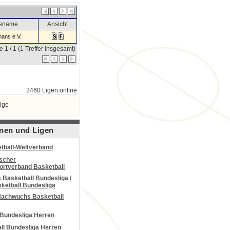
nsname
Ansicht
ans e.V.
e 1 / 1 (1 Treffer insgesamt)
2460 Ligen online
ige
nen und Ligen
tball-Weltverband
scher
portverband Basketball
Basketball Bundesliga /
ketball Bundesliga
Nachwuchs Basketball
 Bundesliga Herren
all Bundesliga Herren