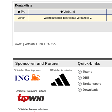
Kontaktliste
Typ
Verband
Verein
Westdeutscher Basketball-Verband e.V.
www | Version 11.50.1-2f7f327
Sponsoren und Partner
Quick-Links
Offizieller Hauptsponsor
Offizieller Ausrüster
Teams
DBB
Breitensport
Downloads