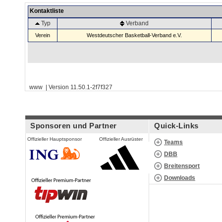
Kontaktliste
Typ
Verband
Verein
Westdeutscher Basketball-Verband e.V.
www | Version 11.50.1-2f7f327
Sponsoren und Partner
Quick-Links
Offizieller Hauptsponsor
Offizieller Ausrüster
Teams
DBB
Breitensport
Downloads