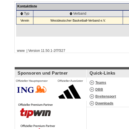
Kontaktliste
Typ
Verband
Verein
Westdeutscher Basketball-Verband e.V.
www | Version 11.50.1-2f7f327
Sponsoren und Partner
Quick-Links
Offizieller Hauptsponsor
Offizieller Ausrüster
Teams
DBB
Breitensport
Downloads