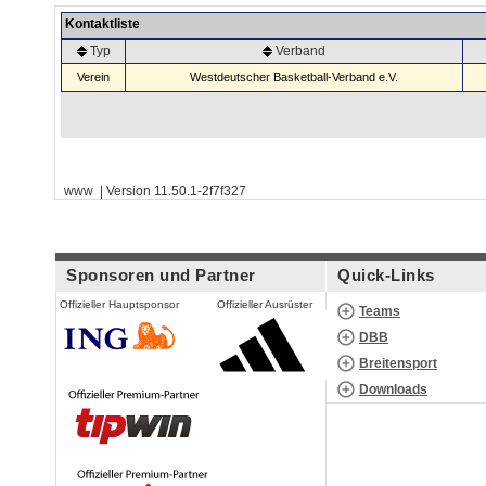
Kontaktliste
Typ
Verband
Verein
Westdeutscher Basketball-Verband e.V.
www | Version 11.50.1-2f7f327
Sponsoren und Partner
Quick-Links
Offizieller Hauptsponsor
Offizieller Ausrüster
Teams
DBB
Breitensport
Downloads