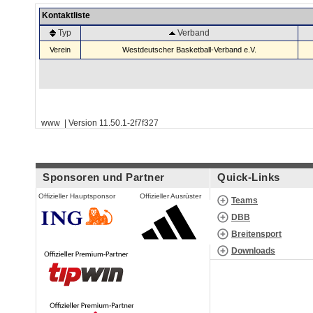
Kontaktliste
Typ
Verband
Verein
Westdeutscher Basketball-Verband e.V.
www | Version 11.50.1-2f7f327
Sponsoren und Partner
Quick-Links
Offizieller Hauptsponsor
Offizieller Ausrüster
Teams
DBB
Breitensport
Downloads