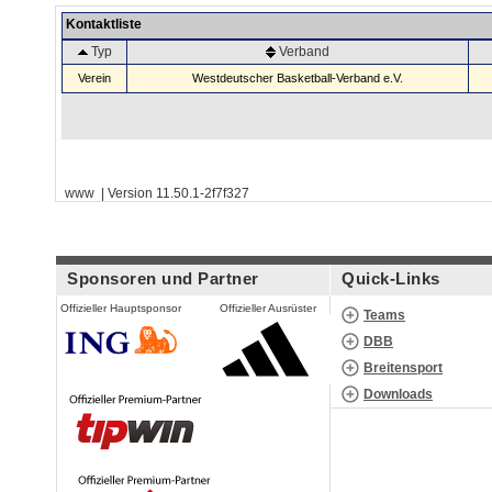
Kontaktliste
Typ
Verband
Verein
Westdeutscher Basketball-Verband e.V.
www | Version 11.50.1-2f7f327
Sponsoren und Partner
Quick-Links
Offizieller Hauptsponsor
Offizieller Ausrüster
Teams
DBB
Breitensport
Downloads