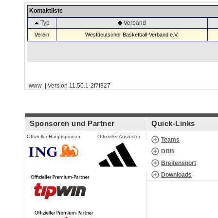
Kontaktliste
Typ
Verband
Verein
Westdeutscher Basketball-Verband e.V.
www | Version 11.50.1-2f7f327
Sponsoren und Partner
Quick-Links
Offizieller Hauptsponsor
Offizieller Ausrüster
Teams
DBB
Breitensport
Downloads