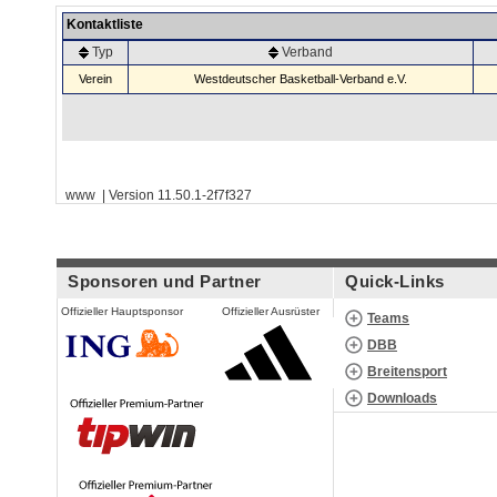
Kontaktliste
Typ
Verband
Verein
Westdeutscher Basketball-Verband e.V.
www | Version 11.50.1-2f7f327
Sponsoren und Partner
Quick-Links
Offizieller Hauptsponsor
Offizieller Ausrüster
Teams
DBB
Breitensport
Downloads