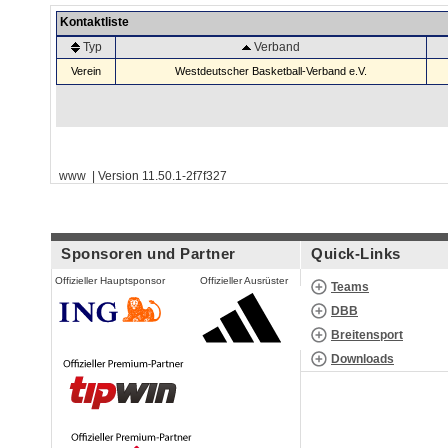
Kontaktliste
Typ
Verband
Verein
Westdeutscher Basketball-Verband e.V.
www | Version 11.50.1-2f7f327
Sponsoren und Partner
Quick-Links
Offizieller Hauptsponsor
Offizieller Ausrüster
Teams
DBB
Breitensport
Downloads