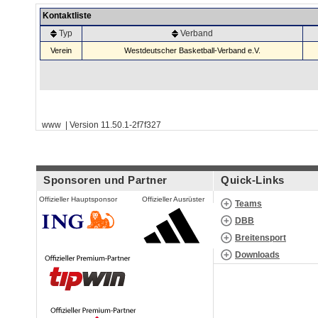
Kontaktliste
Typ
Verband
Verein
Westdeutscher Basketball-Verband e.V.
www | Version 11.50.1-2f7f327
Sponsoren und Partner
Quick-Links
Offizieller Hauptsponsor
Offizieller Ausrüster
Teams
DBB
Breitensport
Downloads