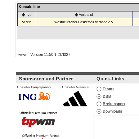
Kontaktliste
Typ
Verband
Verein
Westdeutscher Basketball-Verband e.V.
www | Version 11.50.1-2f7f327
Sponsoren und Partner
Quick-Links
Offizieller Hauptsponsor
Offizieller Ausrüster
Teams
DBB
Breitensport
Downloads