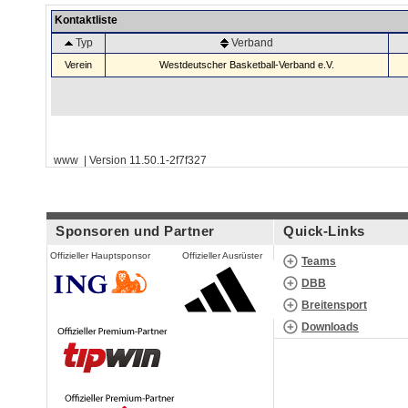
Kontaktliste
Typ
Verband
Verein
Westdeutscher Basketball-Verband e.V.
www | Version 11.50.1-2f7f327
Sponsoren und Partner
Quick-Links
Offizieller Hauptsponsor
Offizieller Ausrüster
Teams
DBB
Breitensport
Downloads