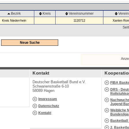
Bezirk
Kreis
Vereinsnummer
Verei
Kreis Niederrhein
1120712
Xanten Rom
Seit
Neue Suche
Anze
Kontakt
Kooperatio
Deutscher Basketball Bund e.V.
FIBA Baske
Schwanenstraße 6-10
DRS - Deut
58089 Hagen
Rollstuhls
Impressum
Nachwuchs 
Jugend Bas
Datenschutz
Weibliche 
Kontakt
Bundesliga
Basketball
2. Basketb