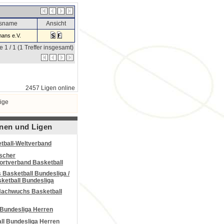
nsname
Ansicht
ans e.V.
e 1 / 1 (1 Treffer insgesamt)
2457 Ligen online
ige
nen und Ligen
tball-Weltverband
scher
portverband Basketball
Basketball Bundesliga /
ketball Bundesliga
Nachwuchs Basketball
 Bundesliga Herren
all Bundesliga Herren