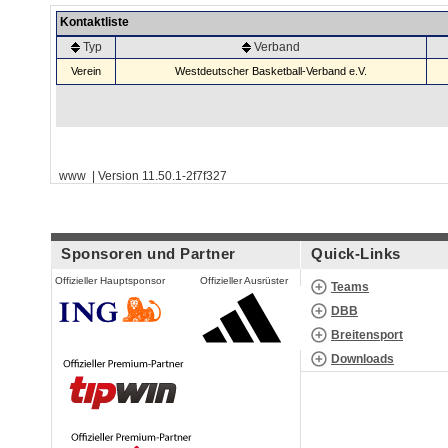
Kontaktliste
Typ
Verband
Verein
Westdeutscher Basketball-Verband e.V.
www | Version 11.50.1-2f7f327
Sponsoren und Partner
Quick-Links
Offizieller Hauptsponsor
Offizieller Ausrüster
Teams
DBB
Breitensport
Downloads