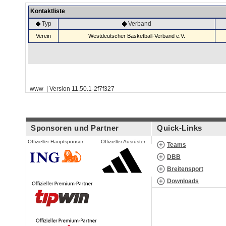
Kontaktliste
Typ
Verband
Verein
Westdeutscher Basketball-Verband e.V.
www | Version 11.50.1-2f7f327
Sponsoren und Partner
Quick-Links
Offizieller Hauptsponsor
Offizieller Ausrüster
Teams
DBB
Breitensport
Downloads