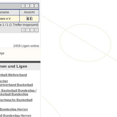
nsname
Ansicht
ans e.V.
e 1 / 1 (1 Treffer insgesamt)
2459 Ligen online
ige
nen und Ligen
tball-Weltverband
scher
portverband Basketball
Basketball Bundesliga /
ketball Bundesliga
Nachwuchs Basketball
 Bundesliga Herren
all Bundesliga Herren