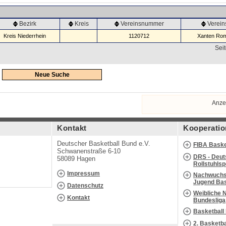
Bezirk
Kreis
Vereinsnummer
Verei
Kreis Niederrhein
1120712
Xanten Rom
Seit
Neue Suche
Anze
Kontakt
Kooperatio
Deutscher Basketball Bund e.V.
FIBA Baske
Schwanenstraße 6-10
DRS - Deut
58089 Hagen
Rollstuhls
Impressum
Nachwuchs 
Jugend Bas
Datenschutz
Weibliche 
Kontakt
Bundesliga
Basketball
2. Basketb