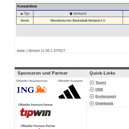
Kontaktliste
Typ
Verband
Verein
Westdeutscher Basketball-Verband e.V.
www | Version 11.50.1-2f7f327
Sponsoren und Partner
Quick-Links
Offizieller Hauptsponsor
Offizieller Ausrüster
Teams
DBB
Breitensport
Downloads