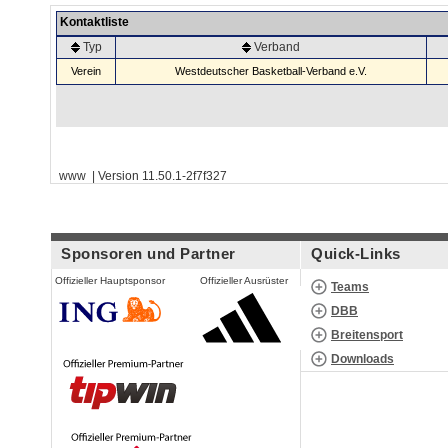
Kontaktliste
Typ
Verband
Verein
Westdeutscher Basketball-Verband e.V.
www | Version 11.50.1-2f7f327
Sponsoren und Partner
Quick-Links
Offizieller Hauptsponsor
Offizieller Ausrüster
Teams
DBB
Breitensport
Downloads