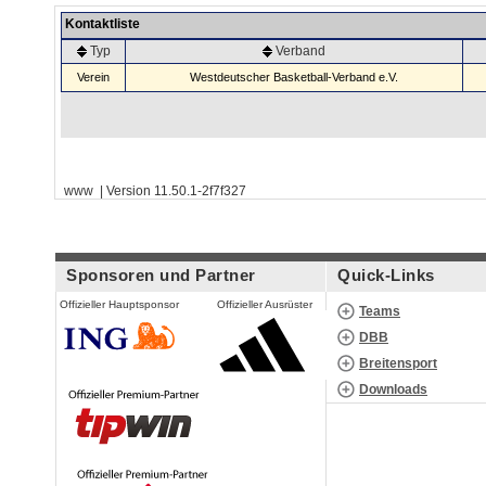
Kontaktliste
Typ
Verband
Verein
Westdeutscher Basketball-Verband e.V.
www | Version 11.50.1-2f7f327
Sponsoren und Partner
Quick-Links
Offizieller Hauptsponsor
Offizieller Ausrüster
Teams
DBB
Breitensport
Downloads